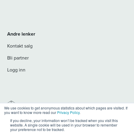
Andre lenker
Kontakt salg
Bli partner
Logg inn
We use cookies to get anonymous statistics about which pages are visited. If
you want to know more read our
Privacy Policy
.
Personvern
Vilkår og betingelser
If you decline, your information won’t be tracked when you visit this
website. A single cookie will be used in your browser to remember
your preference not to be tracked.