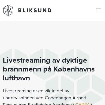
Skip to main content
Livestreaming av dyktige
brannmenn på Københavns
lufthavn
Livestreaming er en viktig del av
undervisningen ved Copenhagen Airport
Rescue and Firefighting Academy (
CARFA
),