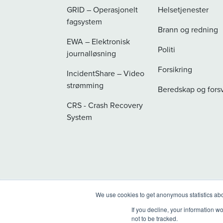
GRID – Operasjonelt
Helsetjenester
fagsystem
Brann og redning
EWA – Elektronisk
Politi
journalløsning
Forsikring
IncidentShare – Video
strømming
Beredskap og fors
CRS - Crash Recovery
System
We use cookies to get anonymous statistics abo
If you decline, your information w
not to be tracked.