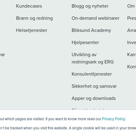
Kundecases
Blogg og nyheter
Om
Brann og redning
On-demand webinarer
Pre
Helsetjenester
Bliksund Academy
Arr
Hjelpesenter
Inve
var
Utvikling av
Karr
redningsark og ERG
Kon
Konsulenttjenester
Sikkerhet og samsvar
Apper og downloads
Påmeld nyhetsbrev
ut which pages are visited. If you want to know more read our
Privacy Policy
.
on’t be tracked when you visit this website. A single cookie will be used in your b