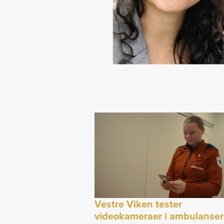
Vestre Viken tester
videokameraer i ambulanser