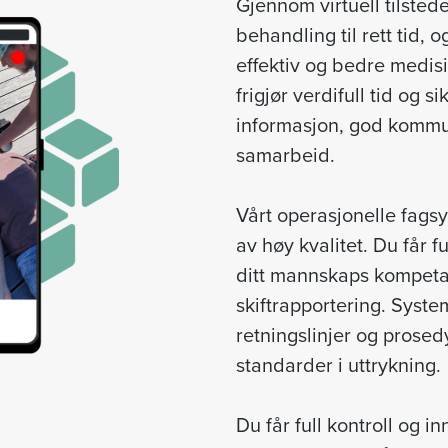
Gjennom virtuell tilsted
behandling til rett tid, 
effektiv og bedre medisi
frigjør verdifull tid og s
informasjon, god kommun
samarbeid.
Vårt operasjonelle fagsys
av høy kvalitet. Du får f
ditt mannskaps kompeta
skiftrapportering. Syste
retningslinjer og prosedy
standarder i uttrykning.
Du får full kontroll og in