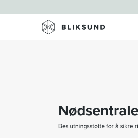
Skip to main content
Nødsentrale
Beslutningsstøtte for å sikre ri