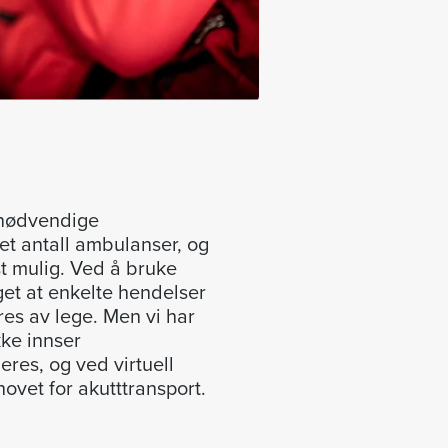
unødvendige
et antall ambulanser, og
st mulig. Ved å bruke
et at enkelte hendelser
res av lege. Men vi har
kke innser
eres, og ved virtuell
hovet for akutttransport.