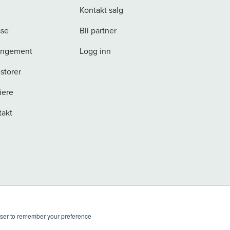
Kontakt salg
sse
Bli partner
angement
Logg inn
storer
iere
takt
rowser to remember your preference