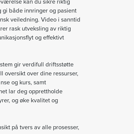
eværelse kan du sikre riktig
og gi både innringer og pasient
nsk veiledning. Video i sanntid
ikrer rask utveksling av riktig
ikasjonsflyt og effektivt
tem gir verdifull driftsstøtte
ull oversikt over dine ressurser,
nse og kurs, samt
met lar deg opprettholde
rer, og øke kvalitet og
nsikt på tvers av alle prosesser,