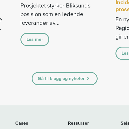
Inci
Prosjektet styrker Bliksunds
pros
posisjon som en ledende
e
En n
leverandør av...
.
Regio
gir er
Les mer
Les
Gå til blogg og nyheter
Cases
Ressurser
Sel