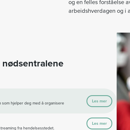
og en felles forståelse a
arbeidshverdagen og i a
r nødsentralene
Les mer
m som hjelper deg med å organisere
Les mer
estreaming fra hendelsesstedet.