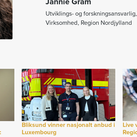
Jannie Gram
Utviklings- og forskningsansvarli
Virksomhed, Region Nordjylland
Bliksund vinner nasjonalt anbud i
Live 
:
Luxembourg
Regio