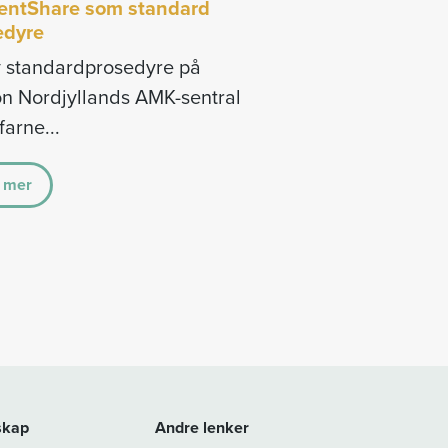
dentShare som standard
edyre
y standardprosedyre på
n Nordjyllands AMK-sentral
farne...
 mer
skap
Andre lenker