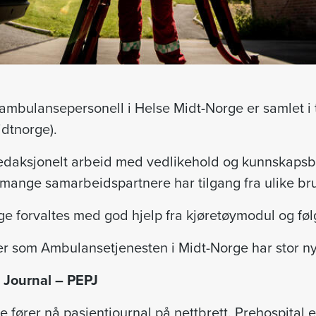
 ambulansepersonell i Helse Midt-Norge er samlet i
dtnorge).
edaksjonelt arbeid med vedlikehold og kunnskapsba
g mange samarbeidspartnere har tilgang fra ulike bru
e forvaltes med god hjelp fra kjøretøymodul og føl
er som Ambulansetjenesten i Midt-Norge har stor ny
t Journal – PEPJ
fører nå pasientjournal på nettbrett. Prehospital e