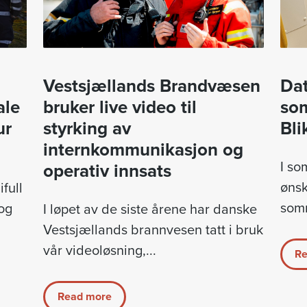
Vestsjællands Brandvæsen
Dat
ale
bruker live video til
so
ur
styrking av
Bli
internkommunikasjon og
I so
operativ innsats
ønsk
full
somm
 og
I løpet av de siste årene har danske
Vestsjællands brannvesen tatt i bruk
vår videoløsning,...
Re
Read more