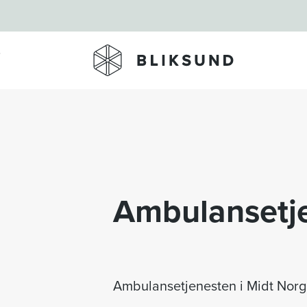
Skip to main content
Ambulansetje
Ambulansetjenesten i Midt Norg