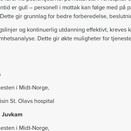
nntid er gull – personell i mottak kan følge med på
ette gir grunnlag for bedre forberedelse, beslutni
slinjer og kontinuerlig utdanning effektivt, kreves 
mhetsanalyse. Dette gir økte muligheter for tjeneste
s
esten i Midt-Norge,
sin St. Olavs hospital
an Juvkam
esten i Midt-Norge,