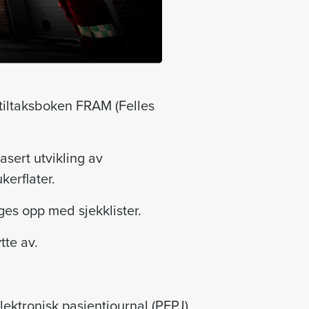
 tiltaksboken FRAM (Felles
sert utvikling av
kerflater.
ges opp med sjekklister.
tte av.
lektronisk pasientjournal (PEPJ)