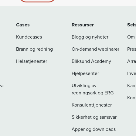
Cases
Ressurser
Sel
Kundecases
Blogg og nyheter
Om
Brann og redning
On-demand webinarer
Pre
Helsetjenester
Bliksund Academy
Arr
Hjelpesenter
Inve
var
Utvikling av
Karr
redningsark og ERG
Kon
Konsulenttjenester
Sikkerhet og samsvar
Apper og downloads