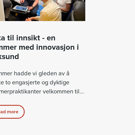
a til innsikt - en
mmer med innovasjon i
ksund
mmer hadde vi gleden av å
e to engasjerte og dyktige
erpraktikanter velkommen til...
ad more