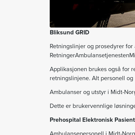
Bliksund GRID
Retningslinjer og prosedyrer for
RetningerAmbulansetjenestenMi
Applikasjonen brukes også for r
retningslinjene. Alt personell o
Ambulanser og utstyr i Midt-Norg
Dette er brukervennlige løsning
Prehospital Elektronisk Pasien
Ambulansepersonell i Midt-Norge 