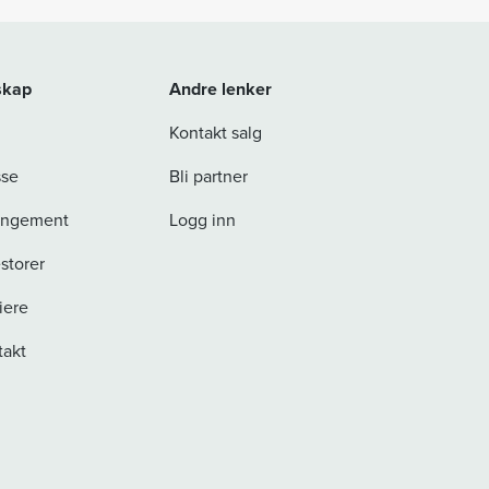
skap
Andre lenker
Kontakt salg
sse
Bli partner
angement
Logg inn
storer
iere
takt