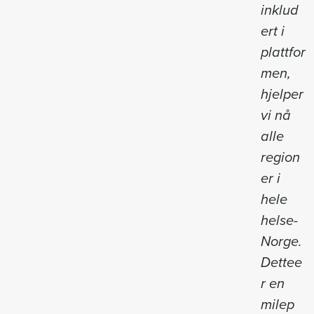
inklud
ert i
plattfor
men,
hjelper
vi nå
alle
region
er i
hele
helse-
Norge.
Dettee
r en
milep