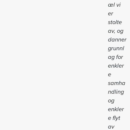
æl vi
er
stolte
av, og
danner
grunnl
ag for
enkler
e
samha
ndling
og
enkler
e flyt
av